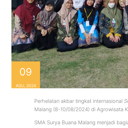
09
AGU, 2024
Perhelatan akbar tingkat internasional
S
Malang (8-10/08/2024) di Agrowisata K
SMA Surya Buana Malang menjadi bagi