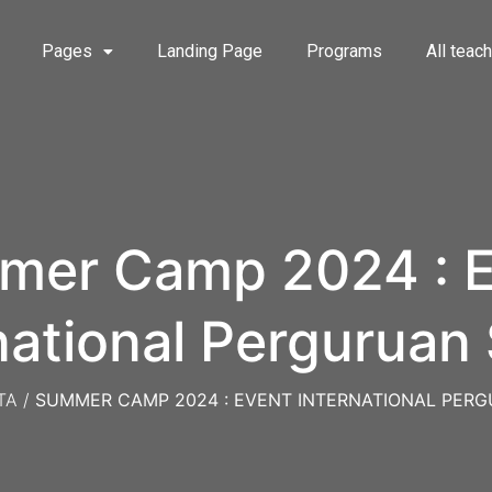
Pages
Landing Page
Programs
All teac
mer Camp 2024 : E
national Perguruan
Buana
TA
/
SUMMER CAMP 2024 : EVENT INTERNATIONAL PER