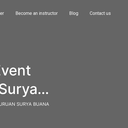
her
Become an instructor
Blog
Contact us
vent
 Surya
GURUAN SURYA BUANA