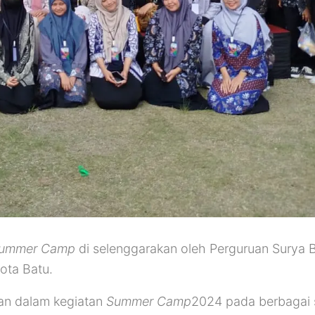
ummer Camp
di selenggarakan oleh Perguruan Surya 
ota Batu.
an dalam kegiatan
Summer Camp
2024 pada berbagai 