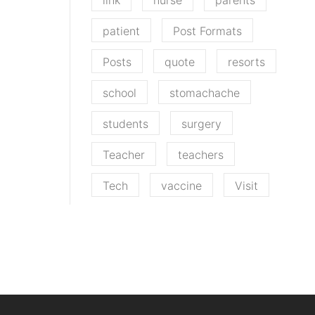
link
nurse
parents
patient
Post Formats
Posts
quote
resorts
school
stomachache
students
surgery
Teacher
teachers
Tech
vaccine
Visit