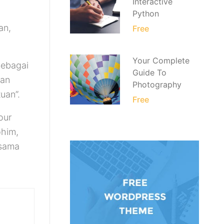
Interactive
Python
an,
Free
Your Complete
Sebagai
Guide To
dan
Photography
uan”.
Free
our
ohim,
 sama