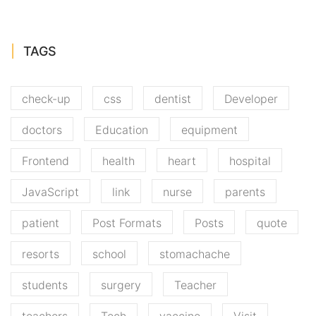
TAGS
check-up
css
dentist
Developer
doctors
Education
equipment
Frontend
health
heart
hospital
JavaScript
link
nurse
parents
patient
Post Formats
Posts
quote
resorts
school
stomachache
students
surgery
Teacher
teachers
Tech
vaccine
Visit