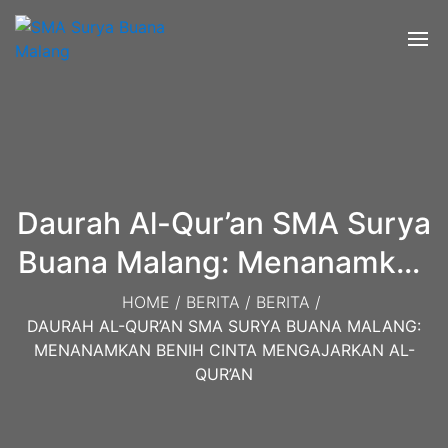
Daurah Al-Qur’an SMA Surya
Buana Malang: Menanamkan
Benih Cinta Mengajarkan Al-
HOME
/
BERITA
/
BERITA
/
DAURAH AL-QUR’AN SMA SURYA BUANA MALANG:
Qur’an
MENANAMKAN BENIH CINTA MENGAJARKAN AL-
QUR’AN