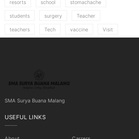
resorts
school
stomachache
students
surgery
Teacher
teachers
Tech
vaccine
Visit
SMA Surya Buana Malang
USEFUL LINKS
About
Carrers