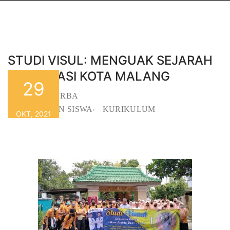
STUDI VISUL: MENGUAK SEJARAH
ISLAMISASI KOTA MALANG
29
SMASURBA
By
,
KEGIATAN SISWA
KURIKULUM
OKT, 2021