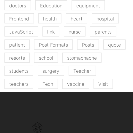
doctors
Education
equipment
Frontend
health
heart
hospital
JavaScript
link
nurse
parents
patient
Post Formats
Posts
quote
resorts
school
stomachache
students
surgery
Teacher
teachers
Tech
vaccine
Visit